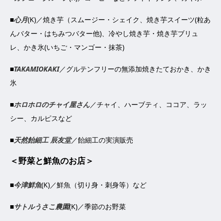
■
心月
(K)／焼き芋（スムージー・シェイク、焼き芋スイーツ(粒あ
んバター・はちみつバター他)、冷やし焼き芋・焼き芋ブリュ
レ、かき氷(いちご・マンゴー・抹茶)
■
TAKAMIOKAKI
／グルテンフリーの無添加焼きたておかき、かき
氷
■
ホロホロのチャイ屋さん
／チャイ、ハーブティ、ココア、ラッ
シー、カルピスなど
■
天然飴細工 辰友堂
／飴細工の実演販売
＜野菜と鮮魚のお店＞
■
今津鮮魚
(K)／鮮魚（切り身・刺身等）など
■
サトルうさこ農園
(K)／季節のお野菜