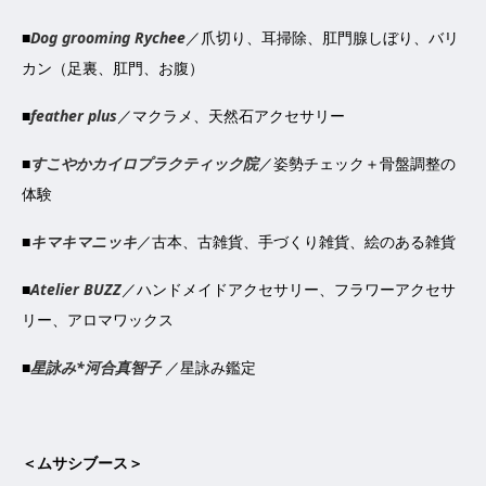
■
Dog grooming Rychee
／爪切り、耳掃除、肛門腺しぼり、バリ
カン（足裏、肛門、お腹）
■
feather plus
／マクラメ、天然石アクセサリー
■
すこやかカイロプラクティック院
／姿勢チェック＋骨盤調整の
体験
■
キマキマニッキ
／古本、古雑貨、手づくり雑貨、絵のある雑貨
■
Atelier BUZZ
／ハンドメイドアクセサリー、フラワーアクセサ
リー、アロマワックス
■
星詠み
*
河合真智子
／星詠み鑑定
＜ムサシブース＞