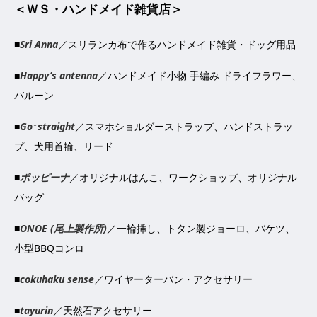
＜ＷＳ・ハンドメイド雑貨店＞
■
Sri Anna
／スリランカ布で作るハンドメイド雑貨・ドッグ用品
■
Happy’s antenna
／ハンドメイド小物 手編み ドライフラワー、
バルーン
■
Go↑straight
／スマホショルダーストラップ、ハンドストラッ
プ、犬用首輪、リード
■
ポッピーナ
／オリジナルはんこ、ワークショップ、オリジナル
バッグ
■
ONOE (尾上製作所)
／一輪挿し、トタン製ジョーロ、バケツ、
小型BBQコンロ
■
cokuhaku sense
／ワイヤーターバン・アクセサリー
■
tayurin
／天然石アクセサリー