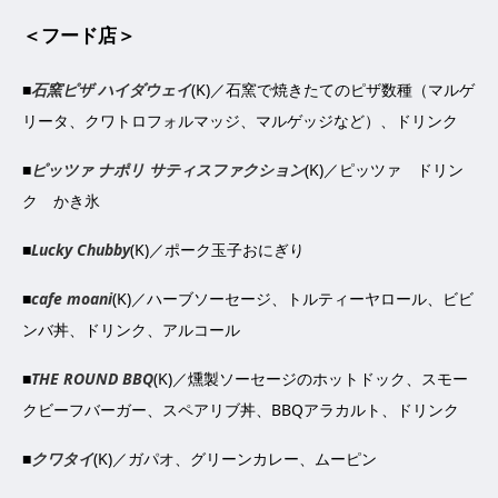
＜フード店＞
■
石窯ピザ ハイダウェイ
(K)／石窯で焼きたてのピザ数種（マルゲ
リータ、クワトロフォルマッジ、マルゲッジなど）、ドリンク
■
ピッツァ ナポリ サティスファクション
(K)／ピッツァ ドリン
ク かき氷
■
Lucky Chubby
(K)／ポーク玉子おにぎり
■
cafe moani
(K)／ハーブソーセージ、トルティーヤロール、ビビ
ンバ丼、ドリンク、アルコール
■
THE ROUND BBQ
(K)／燻製ソーセージのホットドック、スモー
クビーフバーガー、スペアリブ丼、BBQアラカルト、ドリンク
■
クワタイ
(K)／ガパオ、グリーンカレー、ムーピン