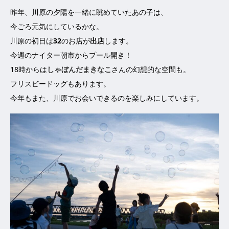
昨年、川原の夕陽を一緒に眺めていたあの子は、
今ごろ元気にしているかな。
川原の初日は
32
のお店が
出店
します。
今週のナイター朝市からプール開き！
18時からは
しゃぼんだまきなこ
さんの幻想的な空間も。
フリスビードッグもあります。
今年もまた、川原でお会いできるのを楽しみにしています。