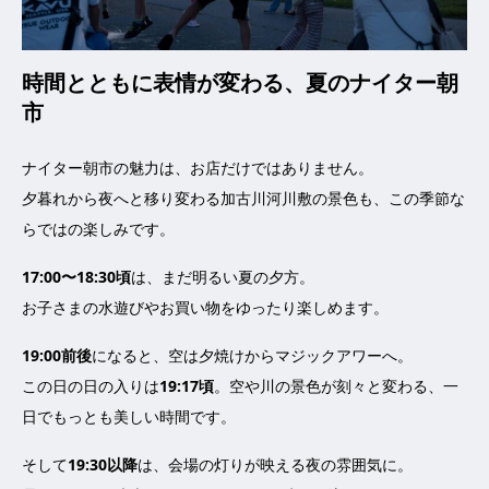
時間とともに表情が変わる、夏のナイター朝
市
ナイター朝市の魅力は、お店だけではありません。
夕暮れから夜へと移り変わる加古川河川敷の景色も、この季節な
らではの楽しみです。
17:00〜18:30頃
は、まだ明るい夏の夕方。
お子さまの水遊びやお買い物をゆったり楽しめます。
19:00前後
になると、空は夕焼けからマジックアワーへ。
この日の日の入りは
19:17頃
。空や川の景色が刻々と変わる、一
日でもっとも美しい時間です。
そして
19:30以降
は、会場の灯りが映える夜の雰囲気に。