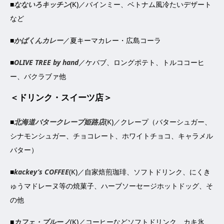
■
なないろキッチン
(K)／バインミー、ベトナム風冷たいデザート
など
■
かばくんカレー
／夏キーマカレー・広島コーラ
■
OLIVE TREE by hand
／ケバブ、ロングポテト、トルココーヒ
ー、バクラブァ他
＜ドリンク・スイーツ店＞
■
北海道バタークレープ姫路店
(K)／クレープ（バターシュガー、
シナモンシュガー、チョコレート、ホワイトチョコ、キャラメル
バター）
■
kackey’s COFFEE
(K)／自家焙煎珈琲、ソフトドリンク、にくき
ゅうマドレーヌ等の焼菓子、ハーブソーセージホットドッグ、そ
の他
■
カフェ・ブルーノ
(K)／コーヒーなどソフトドリンク、カキ氷