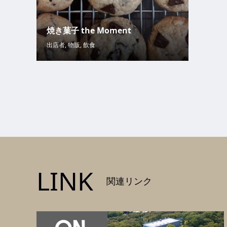
焼き菓子 the Moment
出店者
,
物販
,
飲食
LINK
関連リンク