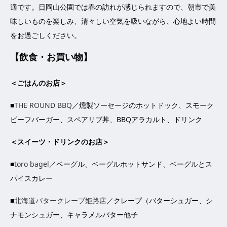
適です。日岡山公園では春の訪れが感じられますので、朝市で美
味しいものを楽しみ、清々しい空気を吸いながら、心地よい時間
をお過ごしください。
【飲食・お買い物】
＜ごはんのお店＞
■
THE ROUND BBQ
／燻製ソーセージのホットドック、スモーク
ビーフバーガー、スペアリブ丼、BBQアラカルト、ドリンク
＜スイーツ・ドリンクのお店＞
■
toro bagel
／ベーグル、ベーグルホットサンド、ベーグルとス
パイスカレー
■
北海道バタークレープ姫路店
／クレープ（バターシュガー、シ
ナモンシュガー、キャラメルバター他子