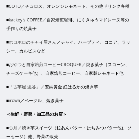
■
COTO
／チュロス、オレンジレモネード、その他ドリンク各種
■
kackey’s COFFEE
／自家焙煎珈琲、にくきゅうマドレーヌ等の
手作りの焼菓子
■
ホロホロのチャイ屋さん
／チャイ、ハーブティ、ココア、ラッ
シー、カルピスなど
■
おやつと自家焙煎コーヒーCROQUER
／焼き菓子（スコーン、
チーズケーキ他）、自家焙煎コーヒー、自家製レモネード他
■
「古芋屋 澁谷」
／安納黄金 紅はるかの焼き芋
■
irowa
／ベーグル、焼き菓子
＜生鮮・野菜・加工品のお店＞
■
心月
／焼き芋スイーツ（粒あんバター・はちみつバター他)、ソ
ーセージ）他、野菜の販売