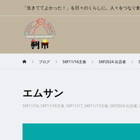
「生きててよかった！」を日々のくらしに。人々をつなぐ
ブログ
SKF11/16主食
SKF2024 出店者
エムサン
SKF11/16
,
SKF11/16主食
,
SKF11/17
,
SKF11/17主食
,
SKF2024 出店者
,