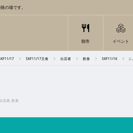
創発の場です。
朝市
イベント
SKF11/17
SKF11/17主食
出店者
飲食
SKF11/16
エ
出店者
,
飲食