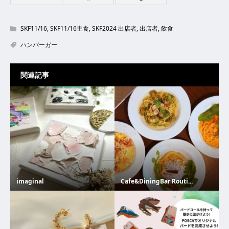
SKF11/16
,
SKF11/16主食
,
SKF2024 出店者
,
出店者
,
飲食
ハンバーガー
関連記事
imaginal
Cafe&DiningBar Routi...