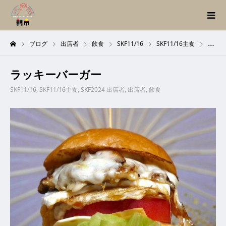
ブログ
出店者
飲食
SKF11/16
SKF11/16主食
SKF2
ラッキーバーガー
SKF11/16
,
SKF11/16主食
,
SKF2024 出店者
,
出店者
,
飲食