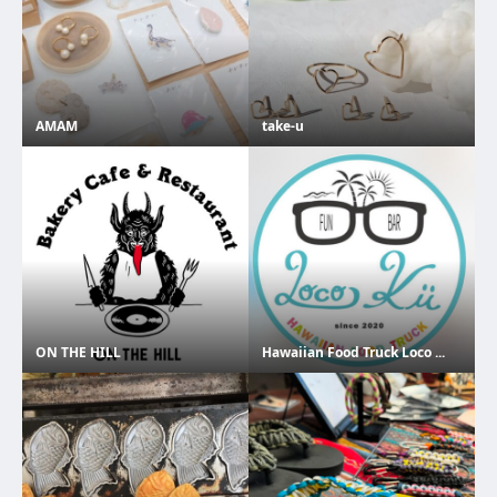
AMAM
take-u
ON THE HILL
Hawaiian Food Truck Loco ...