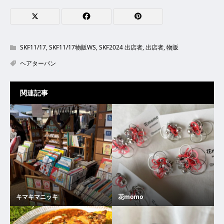
SKF11/17
,
SKF11/17物販WS
,
SKF2024 出店者
,
出店者
,
物販
ヘアターバン
関連記事
キマキマニッキ
花momo