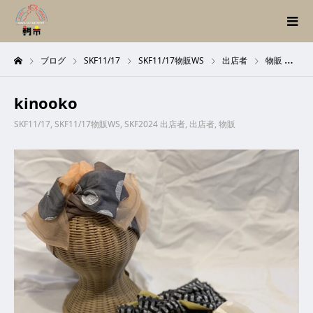
ブログ
SKF11/17
SKF11/17物販WS
出店者
物販
SK
kinooko
SKF11/17
,
SKF11/17物販WS
,
SKF2024 出店者
,
出店者
,
物販