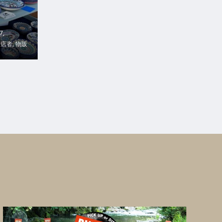
7
,
出店者
,
物販