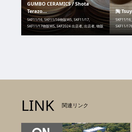
GUMBO CERAMICS / Shota
Terazo...
陶 Tsuy
SKF11/16
,
SKF11/16物販WS
,
SKF11/17
,
SKF11/16
SKF11/17物販WS
,
SKF2024 出店者
,
出店者
,
物販
SKF11/1
LINK
関連リンク