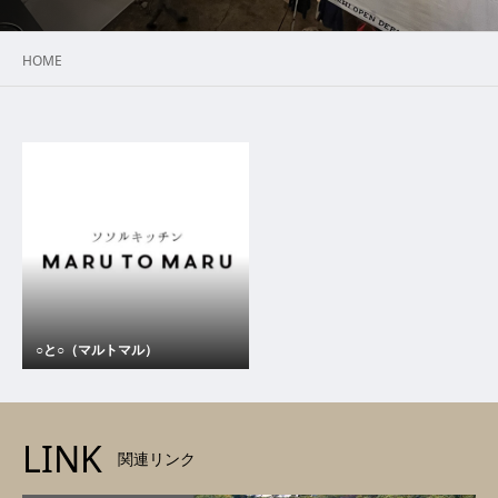
HOME
○と○（マルトマル）
LINK
関連リンク