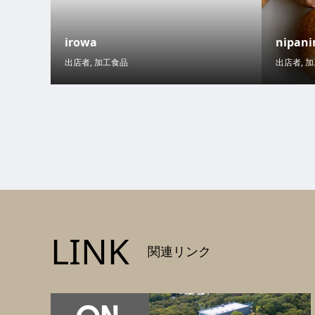
irowa
nipan
出店者
,
加工食品
出店者
,
加
LINK
関連リンク