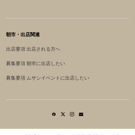
朝市・出店関連
出店要項 出店される方へ
募集要項 朝市に出店したい
募集要項 ムサシイベントに出店したい