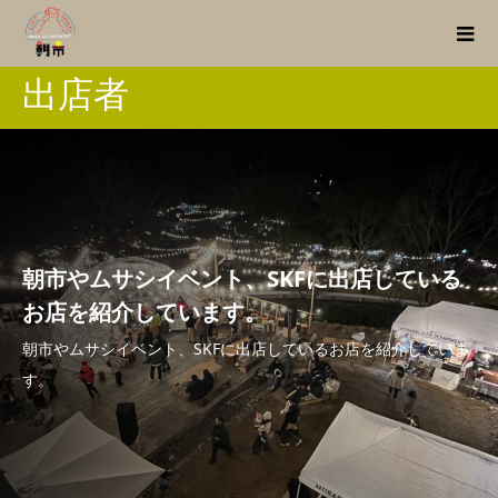
出店者
朝市やムサシイベント、SKFに出店している
お店を紹介しています。
朝市やムサシイベント、SKFに出店しているお店を紹介していま
す。