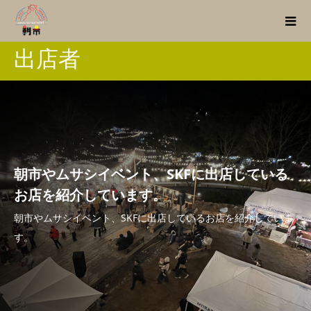
出店者
朝市やムサシイベント、SKFに出店している
お店を紹介しています。
朝市やムサシイベント、SKFに出店しているお店を紹介していま
す。