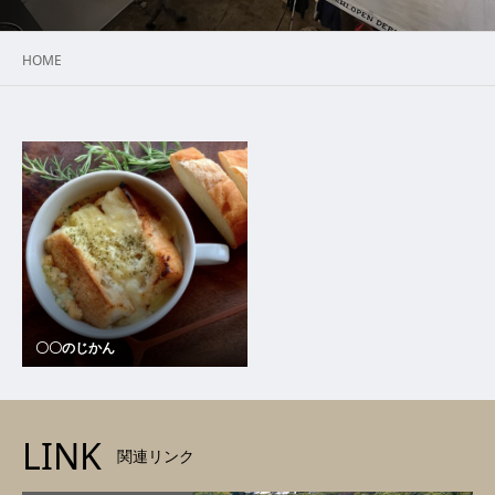
HOME
〇〇のじかん
LINK
関連リンク