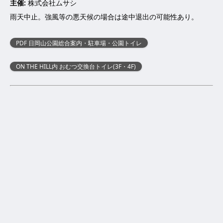
主催:
株式会社ムサシ
雨天中止。強風等の悪天候の場合は途中退出の可能性あり。
PDF 日岡山公園総合案内・駐車場・公園トイレ
ON THE HILL内 おむつ交換台トイレ(3F・4F)