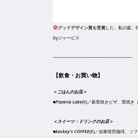
グッドデザイン賞を受賞
した、私の庭、
byジャービス
——————————————————-
【飲食・お買い物】
＜ごはんのお店＞
■
Pizzeria Luke
(K)／薪窯焼きピザ、窯焼
＜スイーツ・ドリンクのお店＞
■
kackey’s COFFEE
(K)／自家焙煎珈琲、