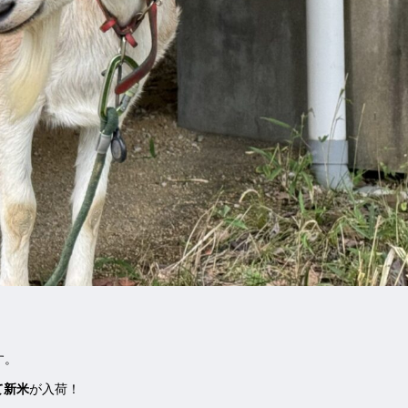
す。
て新米
が入荷！