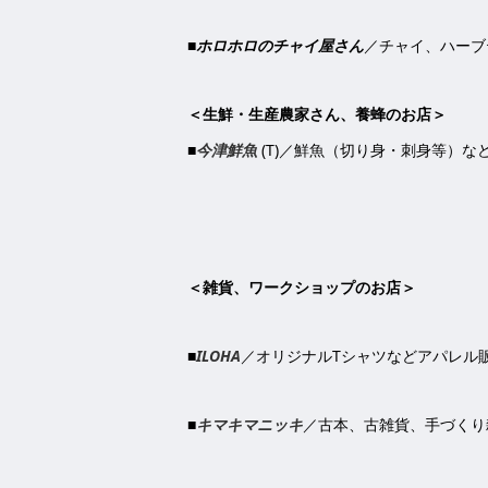
■
ホロホロのチャイ屋さん
／チャイ、ハーブ
＜生鮮・生産農家さん、養蜂のお店＞
■
今津鮮魚
(T)
／鮮魚（切り身・刺身等）な
＜雑貨、ワークショップのお店＞
■
ILOHA
／オリジナル
T
シャツなどアパレル
■
キマキマニッキ
／古本、古雑貨、手づくり