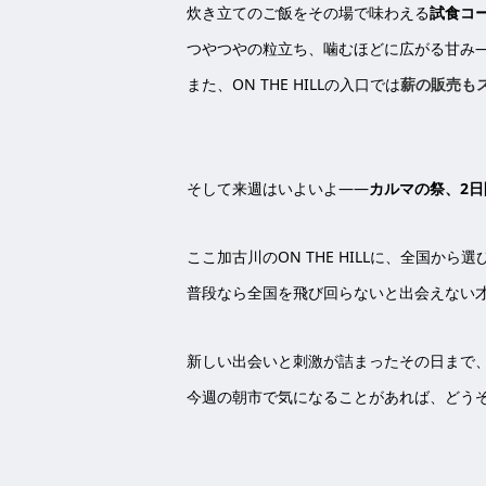
炊き立てのご飯をその場で味わえる
試食コ
つやつやの粒立ち、噛むほどに広がる甘み
また、ON THE HILLの入口では
薪の販売も
そして来週はいよいよ――
カルマの祭、2
ここ加古川のON THE HILLに、全国
普段なら全国を飛び回らないと出会えない
新しい出会いと刺激が詰まったその日まで
今週の朝市で気になることがあれば、どう