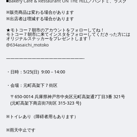
■
Bakery Cafe & Restaurant ON THE HILL
／パンドミ、ラスク
※販売商品は変わる場合があります
※出店者は増減する場合があります
★モトコー７朝市のアカウントをフォローしてね！
モトコー７朝市に来てインスタをフォローしてくださった方には
オリジナルステッカーをプレゼントします！
@634asaichi_motoko
——————————————————-
・日時：5/25(日) 9:00－14:00
・会場：元町高架下７街区
〒650-0014 兵庫県神戸市中央区元町高架通7丁目3番 321号
(元町高架下商店街7街区 315-323 号)
※トイレあり（障碍者用もあります）
※雨天中止です