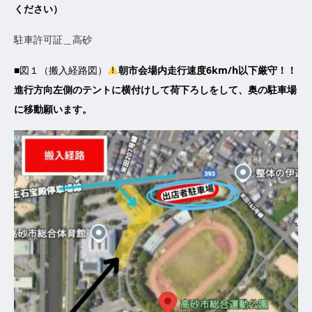
ください）
駐車許可証＿高砂
■図１（搬入経路図）
朝市会場内走行速度6km/h以下厳守！！
進行方向左側のテントに横付けして荷下ろしをして、奥の駐車場
に移動願います。