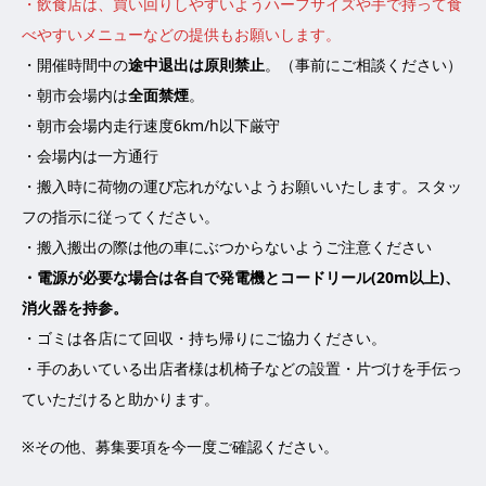
・飲食店は、買い回りしやすいようハーフサイズや手で持って食
べやすいメニューなどの提供もお願いします。
・開催時間中の
途中退出は原則禁止
。（事前にご相談ください）
・朝市会場内は
全面禁煙
。
・朝市会場内走行速度6km/h以下厳守
・会場内は一方通行
・搬入時に荷物の運び忘れがないようお願いいたします。スタッ
フの指示に従ってください。
・搬入搬出の際は他の車にぶつからないようご注意ください
・電源が必要な場合は各自で発電機とコードリール(20m以上)、
消火器を持参。
・ゴミは各店にて回収・持ち帰りにご協力ください。
・手のあいている出店者様は机椅子などの設置・片づけを手伝っ
ていただけると助かります。
※その他、募集要項を今一度ご確認ください。