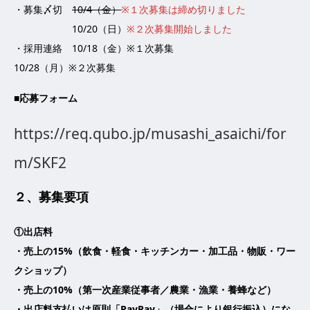
・募集〆切
10/4（金）
※１次募集は締め切りました
10/20（日）
※２次募集開始しました
・採用連絡 10/18（金）※１次募集
10/28（月）※２次募集
■応募フォーム
https://req.qubo.jp/musashi_asaichi/for
m/SKF2
２、募集要項
①出店料
・売上の15%（飲食・軽食・キッチンカー・加工品・物販・ワー
クショップ）
・売上の10%（第一次産業従事者／農業・漁業・養蜂など）
・出店料支払いは原則「PayPay」（場合により銀行振込）にな