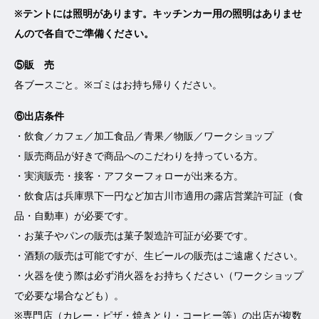
※テントには照明があります。
キッチンカー用の照明はありませ
んので各自でご準備ください。
⑤販 売
各ブースごと。※ゴミはお持ち帰りください。
⑥出店条件
・飲食／カフェ／加工食品／青果／物販／ワークショップ
・販売商品が好きで商品へのこだわりを持っている方。
・実演販売・接客・アフターフォローが出来る方。
・飲食店は兵庫県下一円など加古川市適用の露店営業許可証（食
品・自動車）が必要です。
・お菓子やパンの販売は菓子製造許可証が必要です。
・酒類の販売は可能ですが、生ビールの販売はご遠慮ください。
・火器を使う際は必ず消火器をお持ちください（ワークショップ
で必要な場合なども）。
※専門店（カレー・ピザ・焼きとり・コーヒー等）の出店が複数